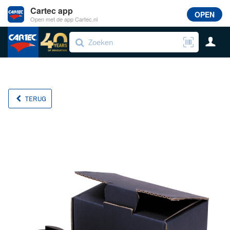
Cartec app
OPEN
Open met de app Cartec.nl
TERUG