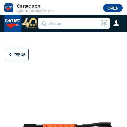
Cartec app
OPEN
Open met de app Cartec.nl
TERUG