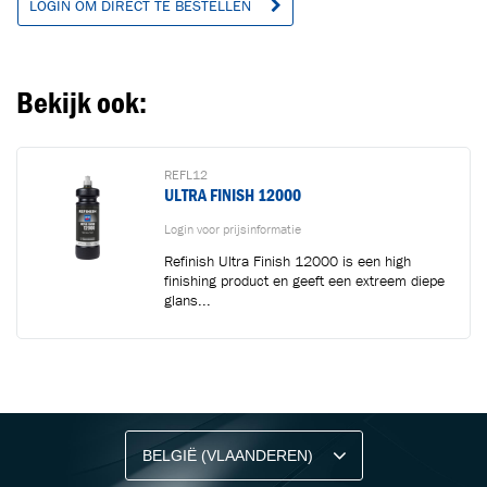
LOGIN OM DIRECT TE BESTELLEN
Bekijk ook:
REFL12
ULTRA FINISH 12000
Login voor prijsinformatie
Refinish Ultra Finish 12000 is een high
finishing product en geeft een extreem diepe
glans...
BLIJF OP DE HOOGTE VIA ONZE NIEUWSBRIEF
Ontvang vakgerelateerde tips,
aanbiedingen en productupdates van Cartec.