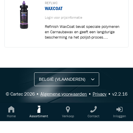
REFLWC
WAXCOAT
Login voor prijsinformatie
Refinish WaxCoat bevat speciale polymeren
en Carnaubawax en geeft een langdurige
bescherming na het polijst-proces....
BLIJF OP DE HOOGTE VIA ONZE NIEUWSBRIEF
Ontvang vakgerelateerde tips,
aanbiedingen en productupdates van Cartec.
© Cartec 2026 •
Algemene voorwaarden
•
Privacy
• v2.2.16
Home
Assortiment
Verkoop
Contact
Inloggen