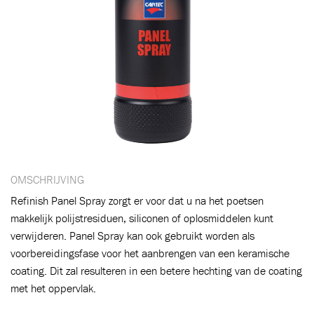
OMSCHRIJVING
Refinish Panel Spray zorgt er voor dat u na het poetsen
makkelijk polijstresiduen, siliconen of oplosmiddelen kunt
verwijderen. Panel Spray kan ook gebruikt worden als
Toegevoegd aan winkelwagen
voorbereidingsfase voor het aanbrengen van een keramische
coating. Dit zal resulteren in een betere hechting van de coating
met het oppervlak.
Ga naar winkelwagen
VERDER WINKELEN