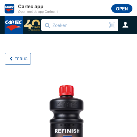
Cartec app
OPEN
Open met de app Cartec.nl
TERUG