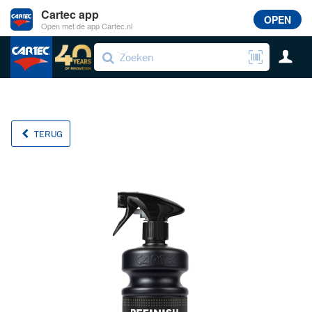
Cartec app
OPEN
Open met de app Cartec.nl
TERUG