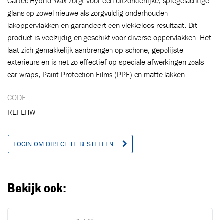
Cartec Hybrid Wax zorgt voor een uitzonderlijke, spiegelachtige
glans op zowel nieuwe als zorgvuldig onderhouden
lakoppervlakken en garandeert een vlekkeloos resultaat. Dit
product is veelzijdig en geschikt voor diverse oppervlakken. Het
laat zich gemakkelijk aanbrengen op schone, gepolijste
Toegevoegd aan winkelwagen
exterieurs en is net zo effectief op speciale afwerkingen zoals
car wraps, Paint Protection Films (PPF) en matte lakken.
Ga naar winkelwagen
VERDER WINKELEN
CODE
REFLHW
LOGIN OM DIRECT TE BESTELLEN
Bekijk ook: