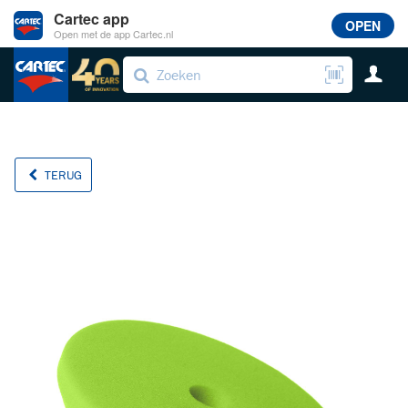
Cartec app
OPEN
Open met de app Cartec.nl
TERUG