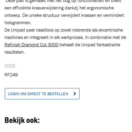
Deze pad is gemaakt met het oog op functionaliteit en biedt
een efficiënte krasverwijdering dankzij het ergonomische
ontwerp. De unieke structuur verwijdert krassen en vermindert
hologrammen.
De Unipad past naadloos op zowel roterende als excentrische
Toegevoegd aan winkelwagen
machines en integreert in elk werkproces. In combinatie met de
Refinish Diamond Cut 3000
behaalt de Unipad fantastische
resultaten.
Ga naar winkelwagen
VERDER WINKELEN
CODE
RF249
LOGIN OM DIRECT TE BESTELLEN
Bekijk ook: