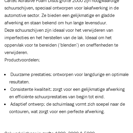
Cartec Abrasive Foam Discs grofte 2000 zijn hoogwaardige
schuurschijven, speciaal ontworpen voor lakafwerking in de
automotive sector. Ze bieden een gelijkmatige en gladde
afwerking en staan bekend om hun lange levensduur.
Deze schuurschijven zijn ideaal voor het verwijderen van
imperfecties en het herstellen van de lak. Ideaal om het
oppervlak voor te bereiden (‘blenden’) en oneffenheden te
verwijderen.
Productvoordelen:
Duurzame prestaties: ontworpen voor langdurige en optimale
Toegevoegd aan winkelwagen
resultaten.
Consistente kwaliteit: zorgt voor een gelijkmatige afwerking
en efficiënte schuurprestaties van begin tot eind.
Ga naar winkelwagen
VERDER WINKELEN
Adaptief ontwerp: de schuimlaag vormt zich soepel naar de
contouren, wat zorgt voor een perfecte afwerking.