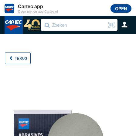
Cartec app
OPEN
Open met de app Cartec.nl
TERUG