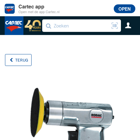
Cartec app
OPEN
Open met de app Cartec.nl
TERUG