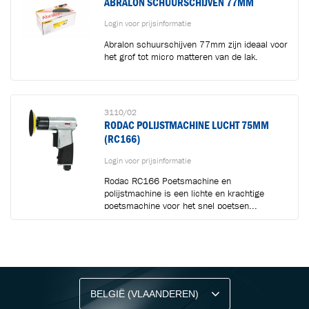
ABRALON SCHUURSCHIJVEN 77MM
Login voor prijsinformatie
Abralon schuurschijven 77mm zijn ideaal voor
het grof tot micro matteren van de lak.
3110/02
RODAC POLIJSTMACHINE LUCHT 75MM
(RC166)
Login voor prijsinformatie
Rodac RC166 Poetsmachine en
polijstmachine is een lichte en krachtige
poetsmachine voor het snel poetsen...
BLIJF OP DE HOOGTE VIA ONZE NIEUWSBRIEF
Ontvang vakgerelateerde tips,
aanbiedingen en productupdates van Cartec.