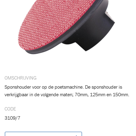
OMSCHRIJVING
Sponshouder voor op de poetsmachine. De sponshouder is
verkrijgbaar in de volgende maten; 70mm, 125mm en 150mm.
Toegevoegd aan winkelwagen
CODE
3109/7
Ga naar winkelwagen
VERDER WINKELEN