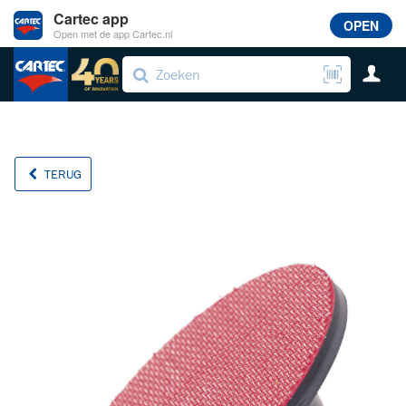
Cartec app
OPEN
Open met de app Cartec.nl
TERUG