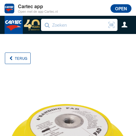
Cartec app
OPEN
Open met de app Cartec.nl
TERUG