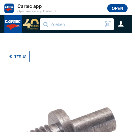
Cartec app
OPEN
Open met de app Cartec.nl
TERUG