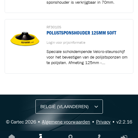
sponshouder is verkrijgbaar in 70mm.
RF3010S
POLIJSTSPONSHOUDER 125MM SOFT
Login voor prijsinformatie
Speciale schokdempende Velcro-steunschijf
voor het bevestigen van de polijstsponzen om
te polijsten. Afmeting 125mm -...
BLIJF OP DE HOOGTE VIA ONZE NIEUWSBRIEF
Ontvang vakgerelateerde tips,
aanbiedingen en productupdates van Cartec.
© Cartec 2026 •
Algemene voorwaarden
•
Privacy
• v2.2.16