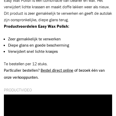
Easy Wax Polish is een combinatie van cleaner en wax. Het
verwijdert lichte krassen en maakt doffe lakken weer als nieuw.
Dit product is zeer gemakkelijk te verwerken en geeft de autolak
zijn oorspronkelijke, diepe glans terug.
Productvoordelen Easy Wax Polish:
Zeer gemakkelijk te verwerken
Diepe glans en goede bescherming
Verwijdert snel lichte krasjes
Te bestellen per 12 stuks.
Particulier bestellen?
Bestel direct online
of bezoek één van
onze verkooppunten.
Toegevoegd aan winkelwagen
PRODUCTVIDEO
Ga naar winkelwagen
VERDER WINKELEN