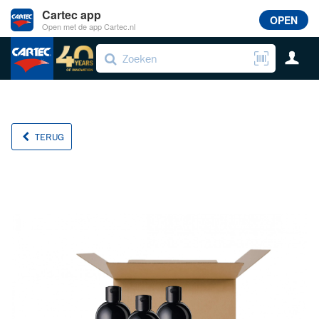
Cartec app
OPEN
Open met de app Cartec.nl
TERUG