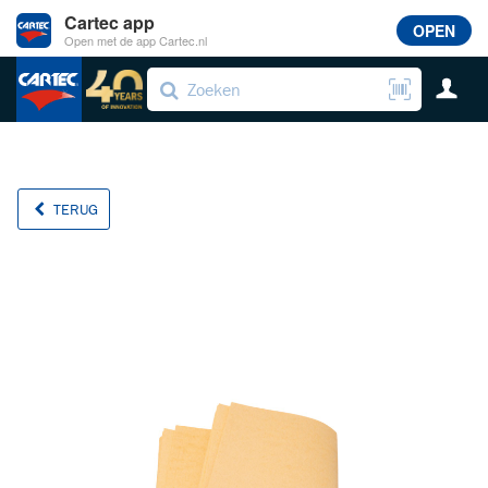
Cartec app
OPEN
Open met de app Cartec.nl
TERUG