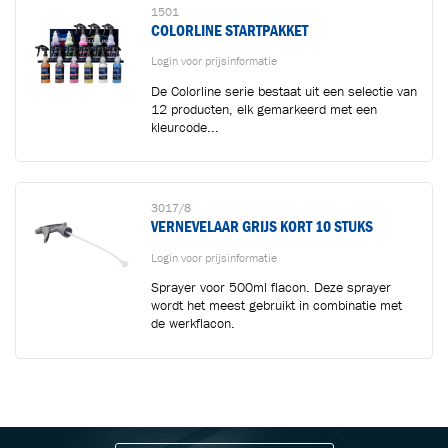
1501
COLORLINE STARTPAKKET
Login voor prijsinformatie
De Colorline serie bestaat uit een selectie van
12 producten, elk gemarkeerd met een
kleurcode...
3017/8
VERNEVELAAR GRIJS KORT 10 STUKS
Login voor prijsinformatie
Sprayer voor 500ml flacon. Deze sprayer
wordt het meest gebruikt in combinatie met
de werkflacon.
BLIJF OP DE HOOGTE VIA ONZE NIEUWSBRIEF
Ontvang vakgerelateerde tips,