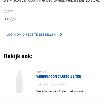
Werkflacon van 500ml met bedrukking. Verpakt per 10 stuks.
Toegevoegd aan winkelwagen
CODE
3013/1
Ga naar winkelwagen
VERDER WINKELEN
LOGIN OM DIRECT TE BESTELLEN
Bekijk ook:
3013/2
WERKFLACON CARTEC 1 LITER
Login voor prijsinformatie
Werkflacon van 1 liter met opdruk.