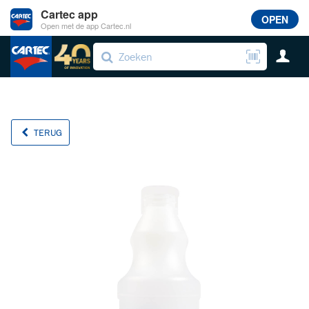
Cartec app
OPEN
Open met de app Cartec.nl
TERUG