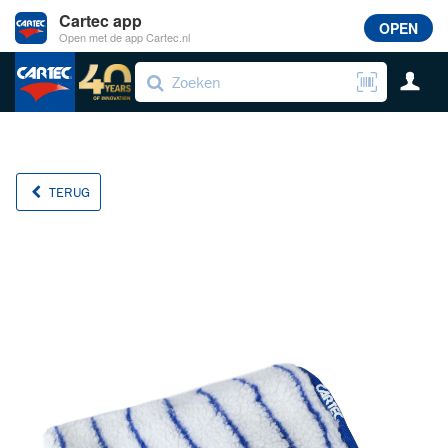
Cartec app
OPEN
Open met de app Cartec.nl
TERUG