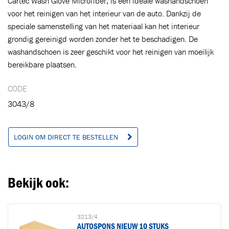
Cartec Wash Glove Microfiber, is een ideale washandschoen
voor het reinigen van het interieur van de auto. Dankzij de
speciale samenstelling van het materiaal kan het interieur
grondig gereinigd worden zonder het te beschadigen. De
Toegevoegd aan winkelwagen
washandschoen is zeer geschikt voor het reinigen van moeilijk
bereikbare plaatsen.
Ga naar winkelwagen
VERDER WINKELEN
CODE
3043/8
LOGIN OM DIRECT TE BESTELLEN
Bekijk ook:
3213/4
AUTOSPONS NIEUW 10 STUKS