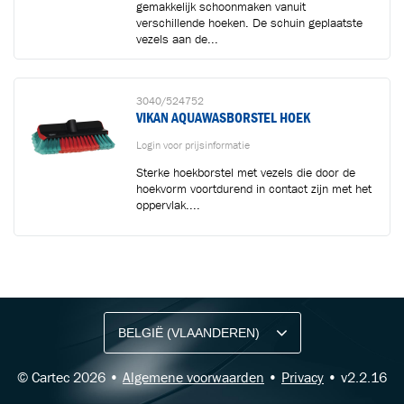
gemakkelijk schoonmaken vanuit
verschillende hoeken. De schuin geplaatste
vezels aan de...
3040/524752
VIKAN AQUAWASBORSTEL HOEK
Login voor prijsinformatie
Sterke hoekborstel met vezels die door de
hoekvorm voortdurend in contact zijn met het
oppervlak....
BLIJF OP DE HOOGTE VIA ONZE NIEUWSBRIEF
Ontvang vakgerelateerde tips,
aanbiedingen en productupdates van Cartec.
© Cartec 2026 •
Algemene voorwaarden
•
Privacy
• v2.2.16