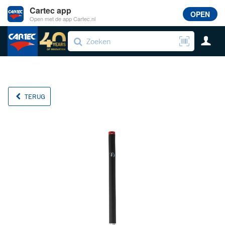
Cartec app
OPEN
Open met de app Cartec.nl
TERUG