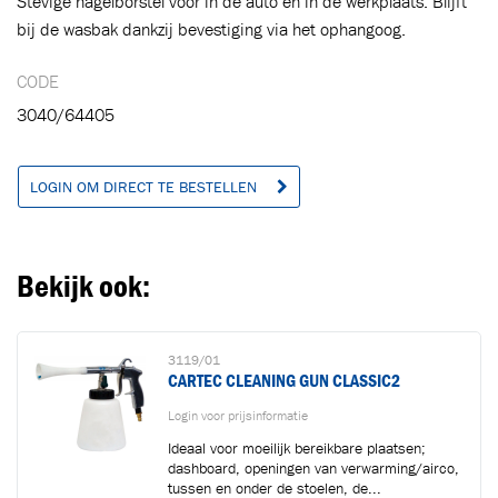
Stevige nagelborstel voor in de auto en in de werkplaats. Blijft
Ga naar winkelwagen
VERDER WINKELEN
bij de wasbak dankzij bevestiging via het ophangoog.
CODE
3040/64405
LOGIN OM DIRECT TE BESTELLEN
Bekijk ook:
3119/01
CARTEC CLEANING GUN CLASSIC2
Login voor prijsinformatie
Ideaal voor moeilijk bereikbare plaatsen;
dashboard, openingen van verwarming/airco,
tussen en onder de stoelen, de...