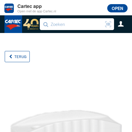
Cartec app
OPEN
Open met de app Cartec.nl
TERUG