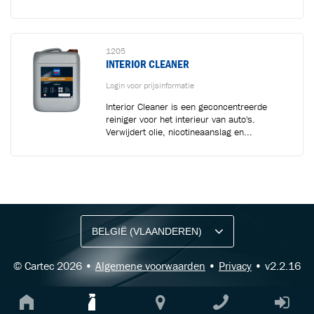
1205
INTERIOR CLEANER
Login voor prijsinformatie
Interior Cleaner is een geconcentreerde
reiniger voor het interieur van auto's.
Verwijdert olie, nicotineaanslag en...
BLIJF OP DE HOOGTE VIA ONZE NIEUWSBRIEF
Ontvang vakgerelateerde tips,
aanbiedingen en productupdates van Cartec.
© Cartec 2026 •
Algemene voorwaarden
•
Privacy
• v2.2.16