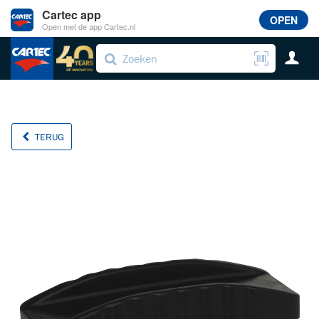
Cartec app
OPEN
Open met de app Cartec.nl
TERUG