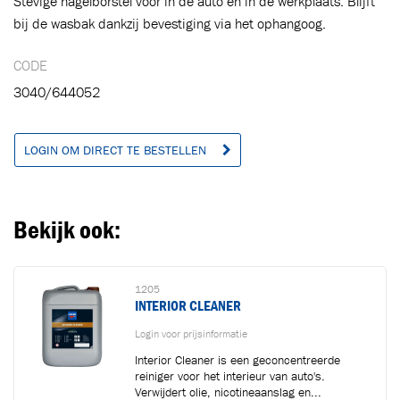
Stevige nagelborstel voor in de auto en in de werkplaats. Blijft
Ga naar winkelwagen
VERDER WINKELEN
bij de wasbak dankzij bevestiging via het ophangoog.
CODE
3040/644052
LOGIN OM DIRECT TE BESTELLEN
Bekijk ook:
1205
INTERIOR CLEANER
Login voor prijsinformatie
Interior Cleaner is een geconcentreerde
reiniger voor het interieur van auto's.
Verwijdert olie, nicotineaanslag en...