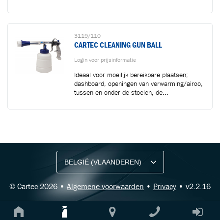
3119/110
CARTEC CLEANING GUN BALL
Login voor prijsinformatie
Ideaal voor moeilijk bereikbare plaatsen;
dashboard, openingen van verwarming/airco,
tussen en onder de stoelen, de...
BLIJF OP DE HOOGTE VIA ONZE NIEUWSBRIEF
Ontvang vakgerelateerde tips,
aanbiedingen en productupdates van Cartec.
© Cartec 2026 •
Algemene voorwaarden
•
Privacy
• v2.2.16