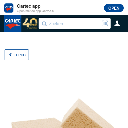
Cartec app
OPEN
Open met de app Cartec.nl
TERUG