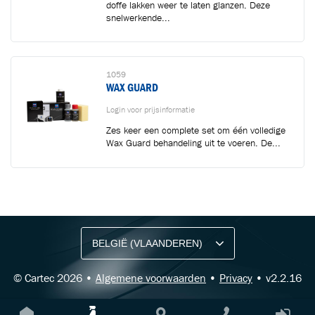
doffe lakken weer te laten glanzen. Deze
snelwerkende...
1059
WAX GUARD
Login voor prijsinformatie
Zes keer een complete set om één volledige
Wax Guard behandeling uit te voeren. De...
BLIJF OP DE HOOGTE VIA ONZE NIEUWSBRIEF
Ontvang vakgerelateerde tips,
aanbiedingen en productupdates van Cartec.
© Cartec 2026 •
Algemene voorwaarden
•
Privacy
• v2.2.16