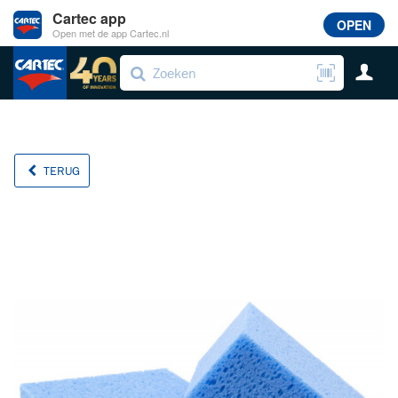
Cartec app
OPEN
Open met de app Cartec.nl
TERUG