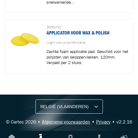
snelwerkende...
3050/02
APPLICATOR VOOR WAX & POLISH
Login voor prijsinformatie
Zachte foam applicatie pad. Geschikt voor het
polijsten van lakoppervlakken. 120mm.
Verpakt per 2 stuks.
BLIJF OP DE HOOGTE VIA ONZE NIEUWSBRIEF
Ontvang vakgerelateerde tips,
aanbiedingen en productupdates van Cartec.
© Cartec 2026 •
Algemene voorwaarden
•
Privacy
• v2.2.16