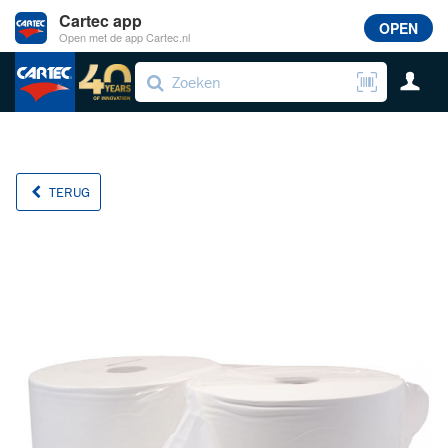
Cartec app
OPEN
Open met de app Cartec.nl
TERUG