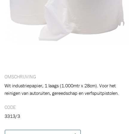
OMSCHRIJVING
Wit industriepapier, 1 laags (1.000mtr x 28cm). Voor het
Toegevoegd aan winkelwagen
reinigen van autoruiten, gereedschap en verfspuitpistolen.
CODE
Ga naar winkelwagen
VERDER WINKELEN
3313/3