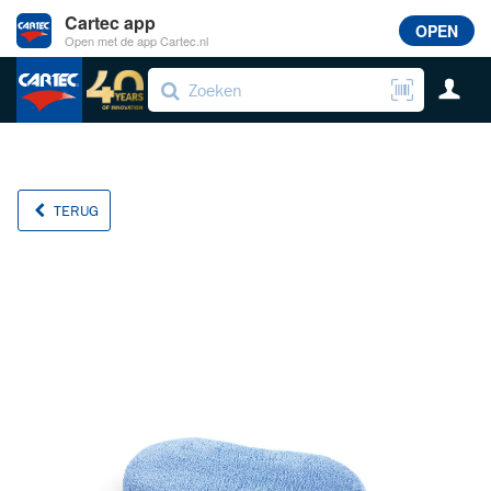
Cartec app
OPEN
Open met de app Cartec.nl
TERUG