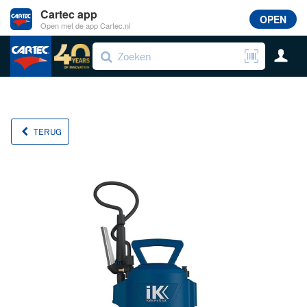
Cartec app
OPEN
Open met de app Cartec.nl
TERUG