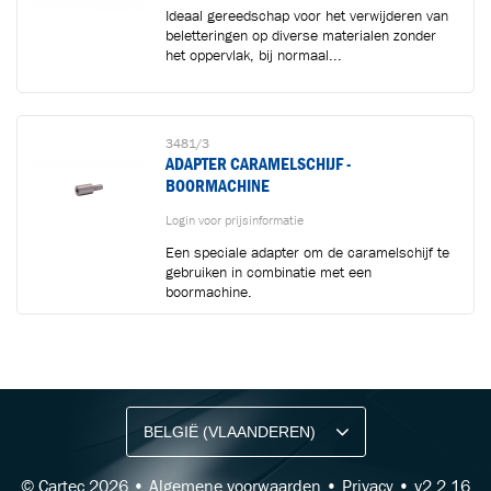
Ideaal gereedschap voor het verwijderen van
beletteringen op diverse materialen zonder
het oppervlak, bij normaal...
3481/3
ADAPTER CARAMELSCHIJF -
BOORMACHINE
Login voor prijsinformatie
Een speciale adapter om de caramelschijf te
gebruiken in combinatie met een
boormachine.
BLIJF OP DE HOOGTE VIA ONZE NIEUWSBRIEF
Ontvang vakgerelateerde tips,
aanbiedingen en productupdates van Cartec.
© Cartec 2026 •
Algemene voorwaarden
•
Privacy
• v2.2.16