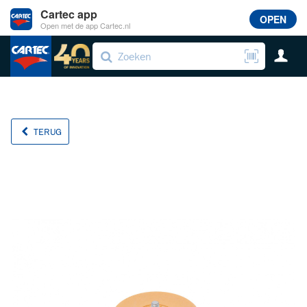
Cartec app
OPEN
Open met de app Cartec.nl
TERUG