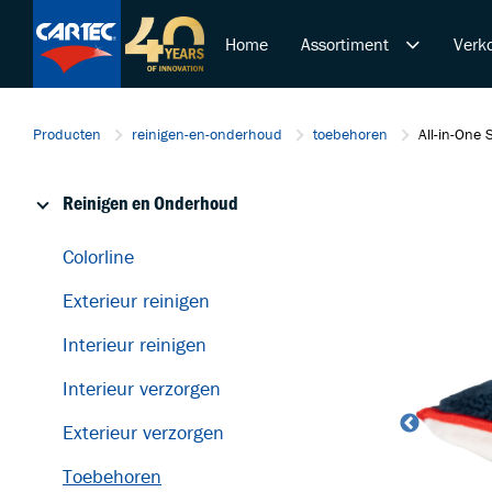
Home
Assortiment
Verko
Reinigen en Onderhoud
Producten
reinigen-en-onderhoud
toebehoren
All-in-One
Polijsten en Lakcorrectie
Overige Producten
Reinigen en Onderhoud
De Ultieme Carwash Bele
Duurzame Lakbeschermi
Colorline
Startende ondernemer
Exterieur reinigen
Retail & Doe-Het-Zelf
Trainingen
Interieur reinigen
Interieur verzorgen
Exterieur verzorgen
Toebehoren