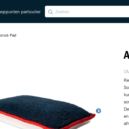
oppunten particulier
 Scrub Pad
A
ving
ng
OM
Re
Sc
ku
sc
De
en 
af