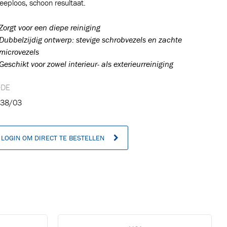
reeploos, schoon resultaat.
Zorgt voor een diepe
reiniging
Dubbelzijdig ontwerp:
stevige schrobvezels en
zachte
microvezels
Geschikt voor
zowel interieur- als e
xterieurreiniging
ODE
38/03
LOGIN OM DIRECT TE BESTELLEN
n