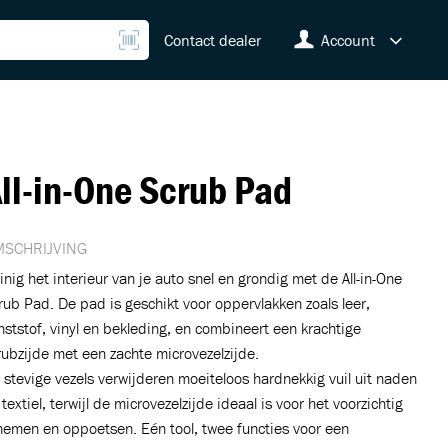
Contact dealer
Account
ll-in-One Scrub Pad
SCHRIJVING
inig het interieur van je auto snel en grondig met de All-in-One
rub Pad. De pad is geschikt voor oppervlakken zoals leer,
nststof, vinyl en bekleding, en combineert een krachtige
rubzijde met een zachte microvezelzijde.
 stevige vezels verwijderen moeiteloos hardnekkig vuil uit naden
textiel, terwijl de microvezelzijde ideaal is voor het voorzichtig
nemen en oppoetsen. Eén tool, twee functies voor een