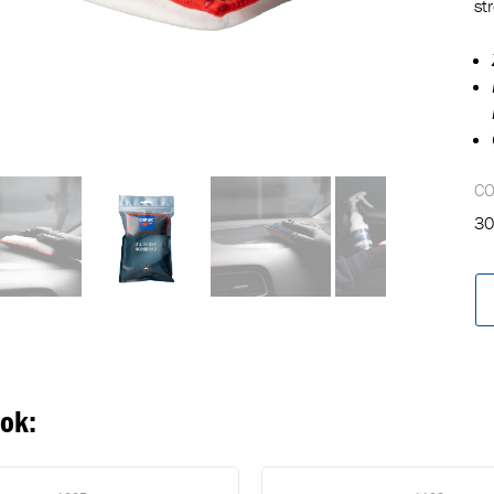
st
C
30
oegevoegd aan winkelwagen
Ga naar winkelwage
VERDER WINKELEN
ook: