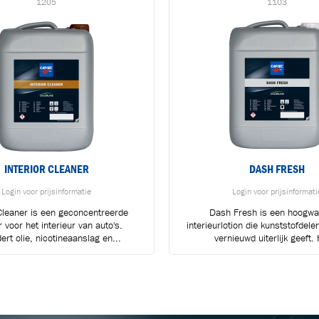
1205
1103
INTERIOR CLEANER
DASH FRESH
Login voor prijsinformatie
Login voor prijsinformati
 Cleaner is een geconcentreerde
Dash Fresh is een hoogwa
r voor het interieur van auto's.
interieurlotion die kunststofdele
BLIJF OP DE HOOGTE VIA ONZE NIEUWSBRIEF
ert olie, nicotineaanslag en...
vernieuwd uiterlijk geeft. 
Ontvang vakgerelateerde tips,
aanbiedingen en productupdates van Cartec.