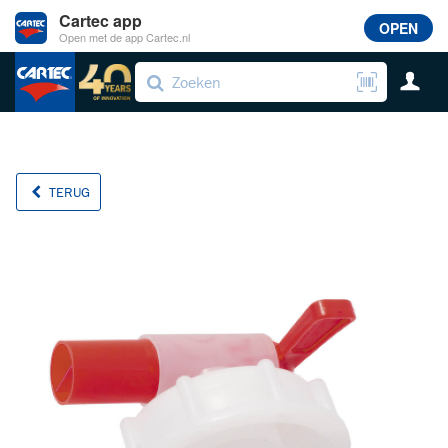
Cartec app
OPEN
Open met de app Cartec.nl
TERUG