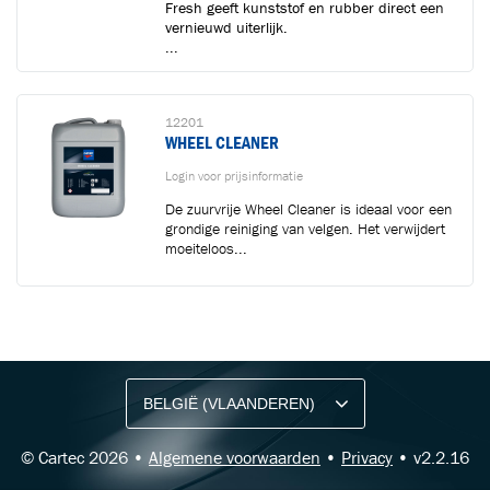
Fresh geeft kunststof en rubber direct een
vernieuwd uiterlijk.
...
12201
WHEEL CLEANER
Login voor prijsinformatie
De zuurvrije Wheel Cleaner is ideaal voor een
grondige reiniging van velgen. Het verwijdert
moeiteloos...
BLIJF OP DE HOOGTE VIA ONZE NIEUWSBRIEF
Ontvang vakgerelateerde tips,
aanbiedingen en productupdates van Cartec.
© Cartec 2026 •
Algemene voorwaarden
•
Privacy
• v2.2.16