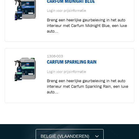
CARFUM MIDNIGHT BLUE
Login voor prijsinformatie
Breng een heerlijke geurbeleving in het auto
interieur met Carfum Midnight Blue, een luxe
auto...
1308-003
CARFUM SPARKLING RAIN
Login voor prijsinformatie
Breng een heerlijke geurbeleving in het auto
interieur met Carfum Sparkling Rain, een luxe
auto...
BLIJF OP DE HOOGTE VIA ONZE NIEUWSBRIEF
Ontvang vakgerelateerde tips,
aanbiedingen en productupdates van Cartec.