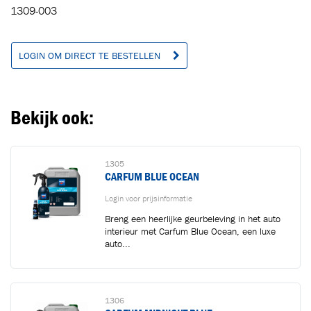
Toegevoegd aan winkelwagen
1309-003
Ga naar winkelwagen
VERDER WINKELEN
LOGIN OM DIRECT TE BESTELLEN
Bekijk ook:
1305
CARFUM BLUE OCEAN
Login voor prijsinformatie
Breng een heerlijke geurbeleving in het auto
interieur met Carfum Blue Ocean, een luxe
auto...
1306