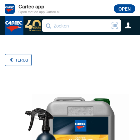
Cartec app
OPEN
Open met de app Cartec.nl
TERUG