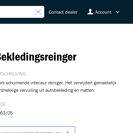
Contact dealer
Account
ekledingsreinger
SCHRIJVING
erk schuimende interieur reiniger. Het verwijdert gemakkelijk
rdnekkige vervuiling uit autobekleding en matten.
ODE
63/05