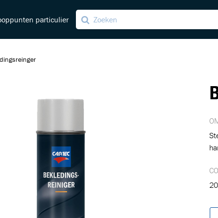
oppunten particulier
dingsreinger
B
ving
ng
OM
St
ha
C
20