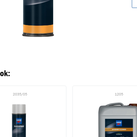
oegevoegd aan winkelwagen
Ga naar winkelwage
VERDER WINKELEN
ook:
2035/05
1205