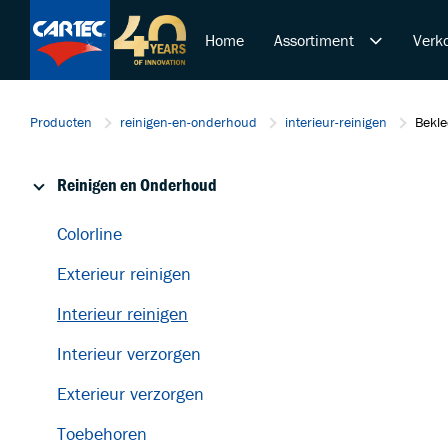
Home
Assortiment
Verko
Reinigen en Onderhoud
Producten
reinigen-en-onderhoud
interieur-reinigen
Bekle
Polijsten en Lakcorrectie
Overige Producten
Reinigen en Onderhoud
De Ultieme Carwash Bele
Duurzame Lakbeschermi
Colorline
Startende ondernemer
Exterieur reinigen
Retail & Doe-Het-Zelf
Trainingen
Interieur reinigen
Interieur verzorgen
Exterieur verzorgen
Toebehoren