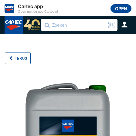
Cartec app
OPEN
Open met de app Cartec.nl
TERUG