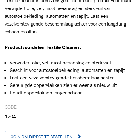
Textile Cleaner is een sterk geconcentreerd product voor textiel.
Verwijdert olie, vet, nicotineaanslag en sterk vuil van
autostoelbekleding, automatten en tapijt. Laat een
Toegevoegd aan winkelwagen
vezelverstevigende beschermlaag achter voor een langdurig
schoon resultaat.
Ga naar winkelwagen
VERDER WINKELEN
Productvoordelen Textile Cleaner:
Verwijdert olie, vet, nicotineaanslag en sterk vuil
Geschikt voor autostoelbekleding, automatten en tapijt
Laat een vezelverstevigende beschermlaag achter
Gereinigde oppervlakken zien er weer als nieuw uit
Houdt oppervlakken langer schoon
CODE
1204
LOGIN OM DIRECT TE BESTELLEN