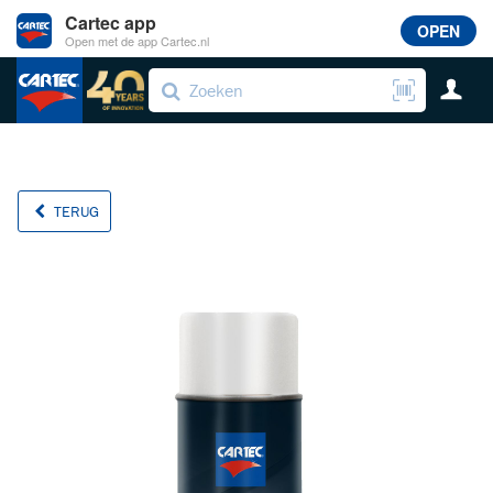
Cartec app
OPEN
Open met de app Cartec.nl
TERUG