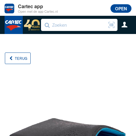
Cartec app
OPEN
Open met de app Cartec.nl
TERUG