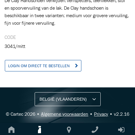
De Clay Handschoen verwijdert verfspetters, teervlekken, stof
en spoorvervuiling van de lak. De Clay handschoen is
beschikbaar in twee varianten: medium voor grovere vervuiling,
fijn voor fijnere vervuiling.
CODE
3041/mitt
LOGIN OM DIRECT TE BESTELLEN
BLIJF OP DE HOOGTE VIA ONZE NIEUWSBRIEF
Ontvang vakgerelateerde tips,
aanbiedingen en productupdates van Cartec.
© Cartec 2026 •
Algemene voorwaarden
•
Privacy
• v2.2.16