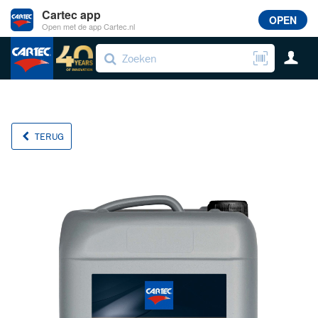
Cartec app
OPEN
Open met de app Cartec.nl
TERUG