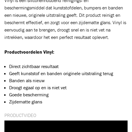
Vinyl is een siliconenhoudend reinigings- en
beschermingsmiddel dat kunststofdelen, bumpers en banden
een nieuwe, originele uitstraling geeft. Dit product reinigt en
beschermt effectief, en zorgt voor een zijdematte glans. Vinyl is
eenvoudig aan te brengen, droogt snel en is niet vet na
intrekken, waardoor het een perfect resultaat oplevert.
Productvoordelen Vinyl:
Direct zichtbaar resultaat
Geeft kunststof en banden originele uitstraling terug
Banden als nieuw
Droogt egaal op en is niet vet
Goede bescherming
Toegevoegd aan winkelwagen
Zijdematte glans
PRODUCTVIDEO
Ga naar winkelwagen
VERDER WINKELEN