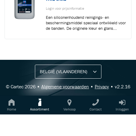
Login voor prijsinformatie
Een siliconenhoudend reinigings- en
beschermingsmiddel speciaal ontwikkeld voor
de banden. De originele kleur en glans...
BLIJF OP DE HOOGTE VIA ONZE NIEUWSBRIEF
Ontvang vakgerelateerde tips,
aanbiedingen en productupdates van Cartec.
© Cartec 2026 •
Algemene voorwaarden
•
Privacy
• v2.2.16
Home
Assortiment
Verkoop
Contact
Inloggen