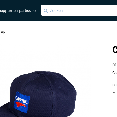
oppunten particulier
Cap
C
ving
ng
OM
Ca
C
M1