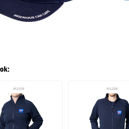
oegevoegd aan winkelwagen
Ga naar winkelwage
VERDER WINKELEN
ook:
M1209
M1208