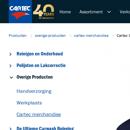
Home
Assortiment
Verko
Reinigen en Onderhoud
Producten
overige-producten
cartec-merchandise
Cartec 
Polijsten en Lakcorrectie
Overige Producten
Reinigen en Onderhoud
De Ultieme Carwash Bele
Duurzame Lakbeschermi
Polijsten en Lakcorrectie
Startende ondernemer
Overige Producten
Retail & Doe-Het-Zelf
Trainingen
Handverzorging
Werkplaats
Cartec merchandise
De Ultieme Carwash Beleving