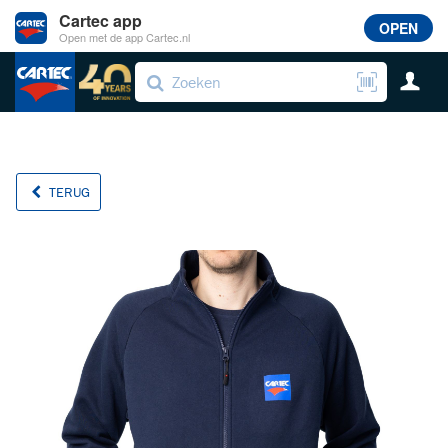
Cartec app
OPEN
Open met de app Cartec.nl
TERUG