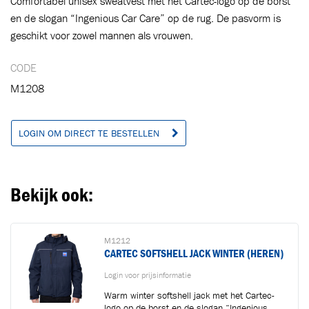
Comfortabel unisex sweatvest met het Cartec-logo op de borst
en de slogan “Ingenious Car Care” op de rug. De pasvorm is
geschikt voor zowel mannen als vrouwen.
Toegevoegd aan winkelwagen
CODE
M1208
Ga naar winkelwagen
VERDER WINKELEN
LOGIN OM DIRECT TE BESTELLEN
Bekijk ook:
M1212
CARTEC SOFTSHELL JACK WINTER (HEREN)
Login voor prijsinformatie
Warm winter softshell jack met het Cartec-
logo op de borst en de slogan “Ingenious