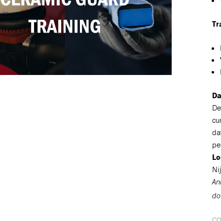
Tr
oegevoegd aan winkelwagen
Ga naar winkelwage
VERDER WINKELEN
Da
De
cu
da
per
Lo
Ni
An
do
C