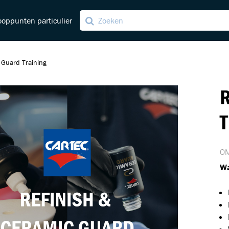
oppunten particulier
 Guard Training
R
ving
ng
T
OM
Wa