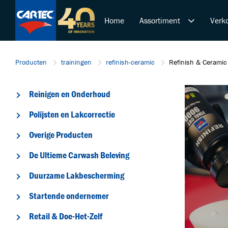
Home
Assortiment
Verko
Reinigen en Onderhoud
Producten
trainingen
refinish-ceramic
Refinish & Ceramic
Polijsten en Lakcorrectie
Overige Producten
Reinigen en Onderhoud
De Ultieme Carwash Bele
Duurzame Lakbeschermi
Polijsten en Lakcorrectie
Startende ondernemer
Overige Producten
Retail & Doe-Het-Zelf
De Ultieme Carwash Beleving
Trainingen
Duurzame Lakbescherming
Startende ondernemer
Retail & Doe-Het-Zelf