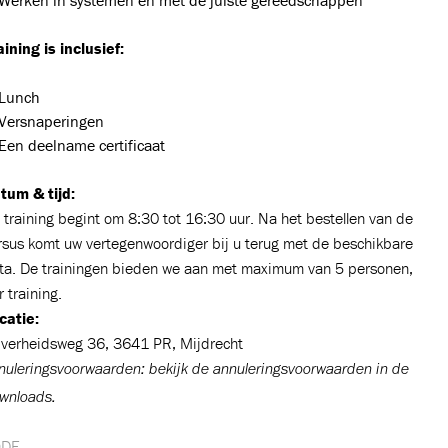
Werken in systemen en met de juiste gereedschappen
aining is inclusief:
Lunch
Versnaperingen
Een deelname certificaat
n
tum & tijd:
 training begint om 8:30 tot 16:30 uur. Na het bestellen van de
rsus komt uw vertegenwoordiger bij u terug met de beschikbare
ta. De trainingen bieden we aan met maximum van 5 personen,
 training.
catie:
jverheidsweg 36, 3641 PR, Mijdrecht
nuleringsvoorwaarden: bekijk de annuleringsvoorwaarden in de
wnloads.
ODE