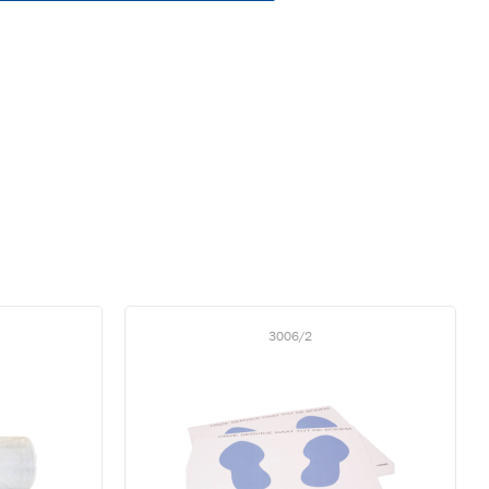
n
3006/2