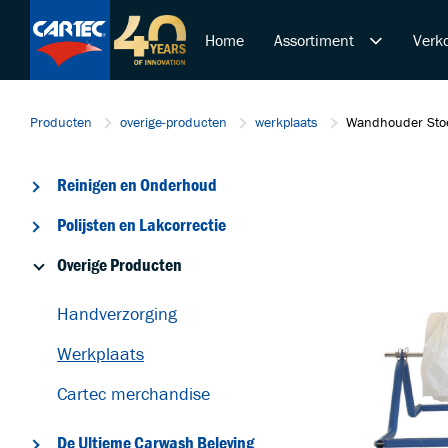
Home
Assortiment
Verko
Reinigen en Onderhoud
Producten
overige-producten
werkplaats
Wandhouder Stoe
Polijsten en Lakcorrectie
Overige Producten
Reinigen en Onderhoud
De Ultieme Carwash Bele
Duurzame Lakbeschermi
Polijsten en Lakcorrectie
Startende ondernemer
Overige Producten
Retail & Doe-Het-Zelf
Trainingen
Handverzorging
Werkplaats
Cartec merchandise
De Ultieme Carwash Beleving