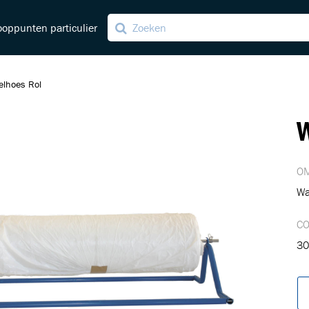
oppunten particulier
lhoes Rol
W
ving
ng
OM
Wa
C
30