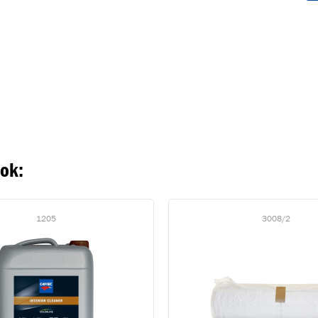
oegevoegd aan winkelwagen
Ga naar winkelwage
VERDER WINKELEN
ook:
1205
3008/2