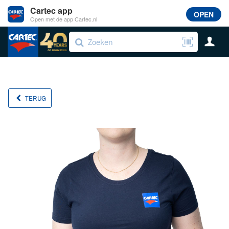
Cartec app
OPEN
Open met de app Cartec.nl
TERUG