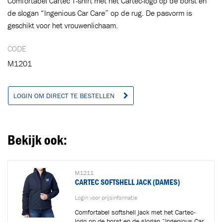
Comfortabel Cartec T-shirt met het Cartec-logo op de borst en
de slogan “Ingenious Car Care” op de rug. De pasvorm is
geschikt voor het vrouwenlichaam.
Toegevoegd aan winkelwagen
CODE
M1201
Ga naar winkelwagen
VERDER WINKELEN
LOGIN OM DIRECT TE BESTELLEN
Bekijk ook:
M1211
CARTEC SOFTSHELL JACK (DAMES)
Login voor prijsinformatie
Comfortabel softshell jack met het Cartec-
logo op de borst en de slogan “Ingenious Car