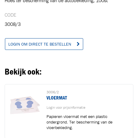
Hoes ter bescherming van de autobekleding, 100st
Toegevoegd aan winkelwagen
CODE
3008/3
Ga naar winkelwagen
VERDER WINKELEN
LOGIN OM DIRECT TE BESTELLEN
Bekijk ook:
3006/2
VLOERMAT
Login voor prijsinformatie
Papieren vloermat met een plastic
ondergrond. Ter bescherming van de
vloerbekleding.