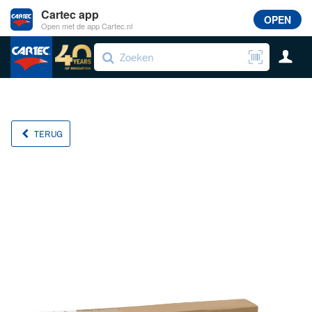
Cartec app
OPEN
Open met de app Cartec.nl
TERUG