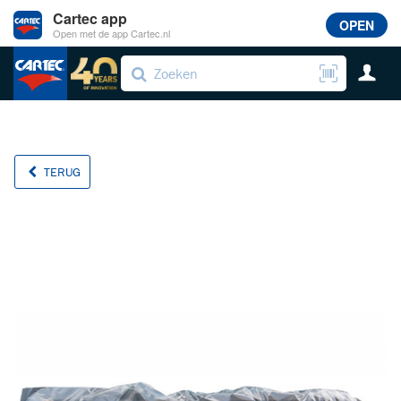
Cartec app
OPEN
Open met de app Cartec.nl
TERUG