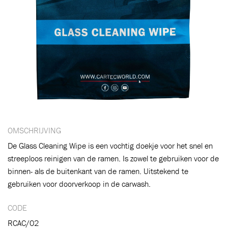
Toegevoegd aan winkelwagen
OMSCHRIJVING
De Glass Cleaning Wipe is een vochtig doekje voor het snel en
streeploos reinigen van de ramen. Is zowel te gebruiken voor de
Ga naar winkelwagen
VERDER WINKELEN
binnen- als de buitenkant van de ramen. Uitstekend te
gebruiken voor doorverkoop in de carwash.
CODE
RCAC/02