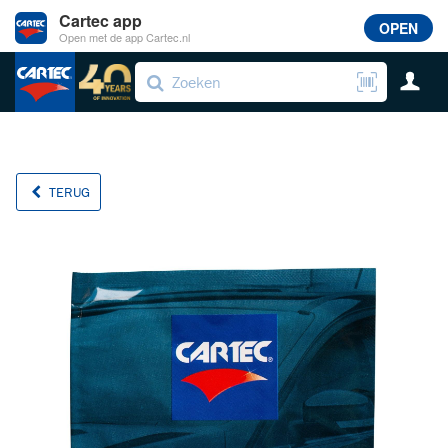
Cartec app
OPEN
Open met de app Cartec.nl
TERUG