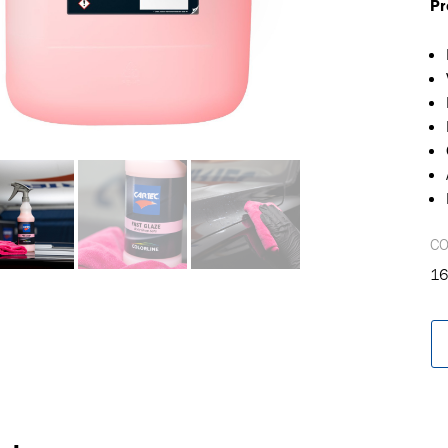
Pr
oegevoegd aan winkelwagen
C
16
Ga naar winkelwage
VERDER WINKELEN