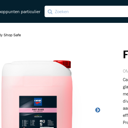
oppunten particulier
dy Shop Safe
F
ving
ng
OM
Ca
gl
me
di
aa
ef
Pr