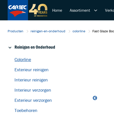
Home
Assortiment
Verko
Reinigen en Onderhoud
Producten
reinigen-en-onderhoud
colorline
Fast Glaze Bo
Polijsten en Lakcorrectie
Overige Producten
Reinigen en Onderhoud
De Ultieme Carwash Bele
Duurzame Lakbeschermi
Colorline
Startende ondernemer
Exterieur reinigen
Retail & Doe-Het-Zelf
Trainingen
Interieur reinigen
Interieur verzorgen
Exterieur verzorgen
Toebehoren