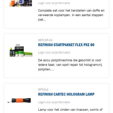
Login voor prijsinformatie
Complete set voor het herstellen van doffe en
verweerde koplampen. In een aantal stappen
ziet...
REFLSP-U4
REFINISH STARTPAKKET FLEX PXE 80
Login voor prijsinformatie
Toegevoegd aan winkelwagen
De accu polijstmachine die geschikt is voor
iedere taak: van spot repair tot hologramvrij
polijsten....
Ga naar winkelwagen
VERDER WINKELEN
RF5012
REFINISH CARTEC HOLOGRAM LAMP
Login voor prijsinformatie
Lamp voor het vinden van krassen, swirls of