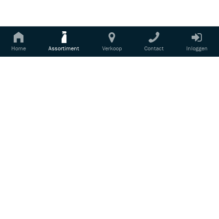
RF2212C
MICROFIBER ULTRA-SOFT TOWEL - RED
Login voor prijsinformatie
Home
Assortiment
Verkoop
Contact
Inloggen
Deze microvezeldoek is speciaal ontwikkeld
voor het gebruik met de Panel Spray. Het is
een...
RF5010
REFINISH POLISHING BAG
Login voor prijsinformatie
De Refinish Polishing Bag is zoals de naam
zegt speciaal ontworpen voor de producten
uit...
RF5011
REFINISH SCHORT