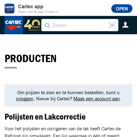
Cartec app
OPEN
Open met de app Cartec.nl
PRODUCTEN
Om prijzen te zien en te kunnen bestellen, kunt u
inloggen
. Nieuw bij Cartec?
Maak een account aan
.
Polijsten en Lakcorrectie
Voor het polijsten en corrigeren van de lak heeft Cartec de
Refinish lijn ontwikkeld. Een lijn waarmee in één of meerd...