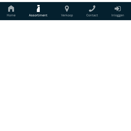
DETAILING BRUSH ALLROUND
Login voor prijsinformatie
Home
Assortiment
Verkoop
Contact
Inloggen
De Detailing Brush Allround is een veelzijdige
borstel voor zowel interieur- als
exterieurgebruik. De dicht...
RF3133
PAD CLEANING CLAW
Login voor prijsinformatie
De Pad Cleaning Claw is een onmisbaar
hulpmiddel voor het snel en effectief reinigen
van...
3038/03
ALL-IN-ONE SCRUB PAD
Login voor prijsinformatie