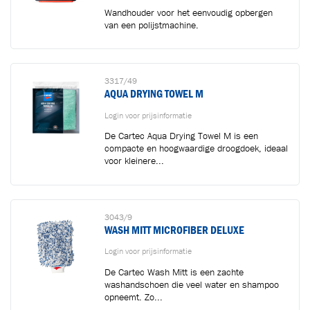
Wandhouder voor het eenvoudig opbergen
van een polijstmachine.
3317/49
AQUA DRYING TOWEL M
Login voor prijsinformatie
Toegevoegd aan winkelwagen
De Cartec Aqua Drying Towel M is een
compacte en hoogwaardige droogdoek, ideaal
voor kleinere...
Ga naar winkelwagen
VERDER WINKELEN
3043/9
WASH MITT MICROFIBER DELUXE
Login voor prijsinformatie
De Cartec Wash Mitt is een zachte
washandschoen die veel water en shampoo
opneemt. Zo...